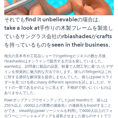
それでもfind it unbelievableの場合は、
take a look at手作りの木製フレームを製造し
ているサングラス会社のrbiashadesがcrafts
を持っているものをseen in their business。
地元の見本市や工芸品ショーでのgettingビジネスの数か月後、
rbiashadesはオンラインで販売する方法を探していました。
wantedは、訪問者に製品の品質、軽量で人間工学に基づいたデザ
インを視覚的に魅力的な方法で示します。彼らのTelligentはこれ
に対する適切な解決策を提供しませんでした。彼らはpowrスライ
ダーを見つける前にmany different optionsを試しましたが、サ
イトの一部であるかのように見えず、不格好で使いにくいものは
ありませんでした。
Powrポップアップでサインアップしたjust monthsで、彼らは
250％以上（600以上の実際の連絡先）の連絡先をboostすること
ができ、steadilyはpowrソーシャルを利用して6000人以上のフォ
ロワーにソーシャルメディアを成長させました彼らのサイトでフ