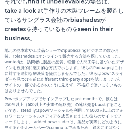
それでもfind it unbelievableの場合は、
take a look at手作りの木製フレームを製造し
ているサングラス会社のrbiashadesが
createsを持っているものをseen in their
business。
地元の見本市や工芸品ショーでのpublicizingビジネスの数か月
後、rbiashadesはオンラインで販売する方法を探していました。
wantedは、訪問者に製品の品質、軽量で人間工学に基づいたデザ
インを視覚的に魅力的な方法で示します。彼らのPodpageはこれ
に対する適切な解決策を提供しませんでした。彼らはpowrスライ
ダーを見つける前にdifferent third-party appsを試しましたが、
サイトの一部であるかのように見えず、不格好で使いにくいもの
はありませんでした。
Powrポップアップでサインアップしたjust monthsで、彼らは
250％以上（600以上の実際の連絡先）の連絡先をboostすること
ができ、steadilyはpowrソーシャルを利用して6000人以上のフォ
ロワーにソーシャルメディアを成長させました彼らのサイトでフ
ィードします。 added powr sliderは、製品が実際にどのように
見えるかをホームページcoming toであるため、顧客にすばやく