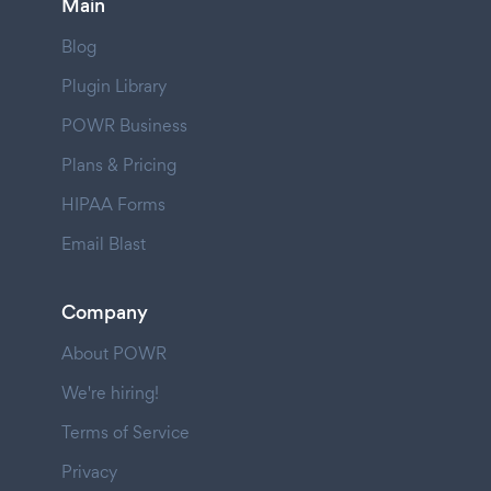
Main
Blog
Plugin Library
POWR Business
Plans & Pricing
HIPAA Forms
Email Blast
Company
About POWR
We're hiring!
Terms of Service
Privacy