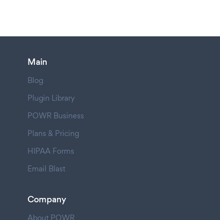
Main
Blog
Plugin Library
POWR Business
Plans & Pricing
HIPAA Forms
Email Blast
Company
About POWR