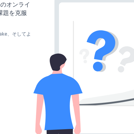
スのオンライ
課題を克服
、make、そしてよ