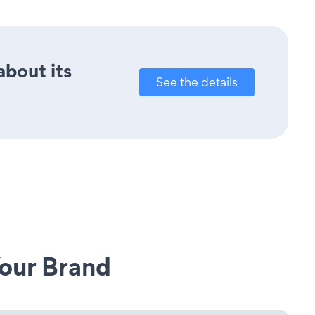
about its
See the details
our Brand