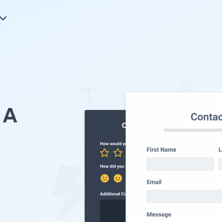
A
L
。