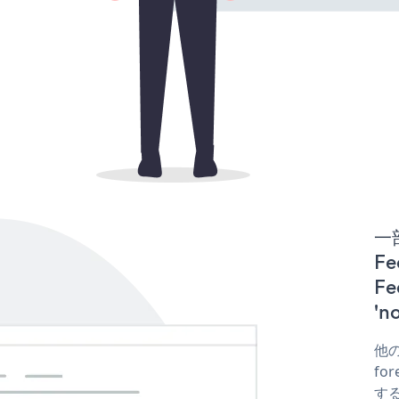
一
Fe
F
'
他の
fo
する