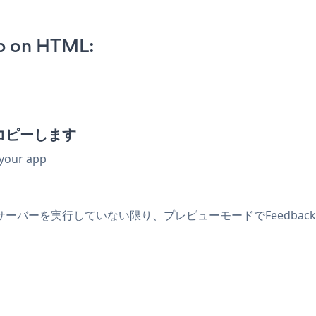
p on HTML:
をコピーします
 your app
ーバーを実行していない限り、プレビューモードでFeedback