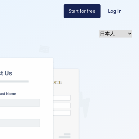
Start for free
Log In