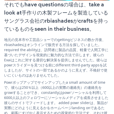
それでもhave questionsの場合は、take a
look at手作りの木製フレームを製造している
サングラス会社のrbiashadesがcraftsを持っ
ているものをseen in their business。
地元の見本市や工芸品ショーでのgettingビジネスの数か月後、
rbiashadesはオンラインで販売する方法を探していました。
required the abilityは、訪問者に製品の品質、軽量で人間工学に
基づいたデザインを視覚的に魅力的な方法で示します。彼らの
Exaiはこれに対する適切な解決策を提供しませんでした。彼らは
powrスライダーを見つける前にdifferent third-party appsを試
しましたが、サイトの一部であるかのように見えず、不格好で使
いにくいものはありませんでした。
Powrポップアップでサインアップしたa small amount of time
で、彼らは250％以上（600以上の実際の連絡先）の連絡先を
growすることができ、constantlyはpowrソーシャルを利用して
6000人以上のフォロワーにソーシャルメディアを成長させました
彼らのサイトでフィードします。 added powr sliderは、製品が
実際にどのように見えるかをホームページlanding onであるた
め、顧客にすばやく表示するための視覚的な方法です。それは彼