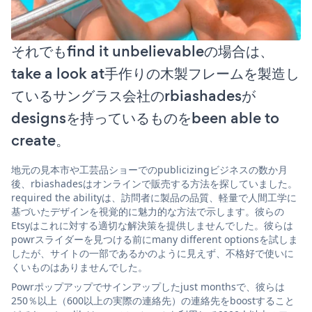
それでもfind it unbelievableの場合は、
take a look at手作りの木製フレームを製造し
ているサングラス会社のrbiashadesが
designsを持っているものをbeen able to
create。
地元の見本市や工芸品ショーでのpublicizingビジネスの数か月
後、rbiashadesはオンラインで販売する方法を探していました。
required the abilityは、訪問者に製品の品質、軽量で人間工学に
基づいたデザインを視覚的に魅力的な方法で示します。彼らの
Etsyはこれに対する適切な解決策を提供しませんでした。彼らは
powrスライダーを見つける前にmany different optionsを試しま
したが、サイトの一部であるかのように見えず、不格好で使いに
くいものはありませんでした。
Powrポップアップでサインアップしたjust monthsで、彼らは
250％以上（600以上の実際の連絡先）の連絡先をboostすること