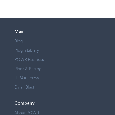
Main
Blog
Plugin Library
POWR Business
Plans & Pricing
HIPAA Forms
Email Blast
Company
About POWR