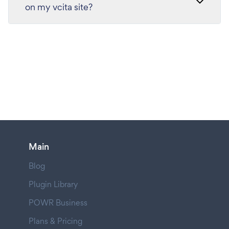
on my vcita site?
Main
Blog
Plugin Library
POWR Business
Plans & Pricing