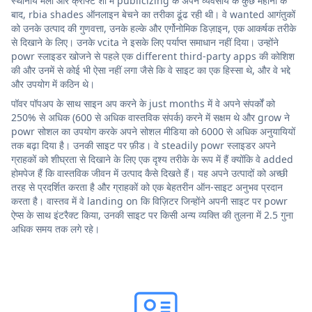
स्थानीय मेलों और क्राफ्ट शो में publicizing के अपने व्यवसाय के कुछ महीनों के
बाद, rbia shades ऑनलाइन बेचने का तरीका ढूंढ रही थी। वे wanted आगंतुकों
को उनके उत्पाद की गुणवत्ता, उनके हल्के और एर्गोनोमिक डिज़ाइन, एक आकर्षक तरीके
से दिखाने के लिए। उनके vcita ने इसके लिए पर्याप्त समाधान नहीं दिया। उन्होंने
powr स्लाइडर खोजने से पहले एक different third-party apps की कोशिश
की और उनमें से कोई भी ऐसा नहीं लगा जैसे कि वे साइट का एक हिस्सा थे, और वे भद्दे
और उपयोग में कठिन थे।
पॉवर पॉपअप के साथ साइन अप करने के just months में वे अपने संपर्कों को
250% से अधिक (600 से अधिक वास्तविक संपर्क) करने में सक्षम थे और grow ने
powr सोशल का उपयोग करके अपने सोशल मीडिया को 6000 से अधिक अनुयायियों
तक बढ़ा दिया है। उनकी साइट पर फ़ीड। वे steadily powr स्लाइडर अपने
ग्राहकों को शीघ्रता से दिखाने के लिए एक दृश्य तरीके के रूप में हैं क्योंकि वे added
होमपेज हैं कि वास्तविक जीवन में उत्पाद कैसे दिखते हैं। यह अपने उत्पादों को अच्छी
तरह से प्रदर्शित करता है और ग्राहकों को एक बेहतरीन ऑन-साइट अनुभव प्रदान
करता है। वास्तव में वे landing on कि विज़िटर जिन्होंने अपनी साइट पर powr
ऐप्स के साथ इंटरैक्ट किया, उनकी साइट पर किसी अन्य व्यक्ति की तुलना में 2.5 गुना
अधिक समय तक लगे रहे।