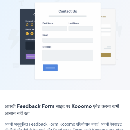
आपकी Feedback Form साइट पर Kooomo एंबेड करना कभी
आसान नहीं रहा
अपनी अनुकूलित Feedback Form Kooomo एप्लिकेशन बनाएं, अपनी वेबसाइट
की शैली और रंगों से मेल खाएं, और Feedback Form अपने Kooomo पृष्ठ, पोस्ट,