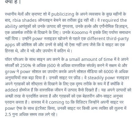
क्या है।
स्थानीय मेलों और क्राफ्ट शो में publicizing के अपने व्यवसाय के कुछ महीनों के
बाद, rbia shades ऑनलाइन बेचने का तरीका ढूंढ रही थी। वे required the
ability आगंतुकों को उनके उत्पाद की गुणवत्ता, उनके हल्के और एर्गोनोमिक डिज़ाइन,
एक आकर्षक तरीके से दिखाने के लिए। उनके Kooomo ने इसके लिए पर्याप्त समाधान
नहीं दिया। उन्होंने powr स्लाइडर खोजने से पहले एक different third-party
apps की कोशिश की और उनमें से कोई भी ऐसा नहीं लगा जैसे कि वे साइट का एक
हिस्सा थे, और वे भद्दे और उपयोग में कठिन थे।
पॉवर पॉपअप के साथ साइन अप करने के a small amount of time में वे अपने
संपर्कों को 250% से अधिक (600 से अधिक वास्तविक संपर्क) करने में सक्षम थे और
grow ने powr सोशल का उपयोग करके अपने सोशल मीडिया को 6000 से अधिक
अनुयायियों तक बढ़ा दिया है। उनकी साइट पर फ़ीड। वे steadily powr स्लाइडर
अपने ग्राहकों को शीघ्रता से दिखाने के लिए एक दृश्य तरीके के रूप में हैं क्योंकि वे
added होमपेज हैं कि वास्तविक जीवन में उत्पाद कैसे दिखते हैं। यह अपने उत्पादों को
अच्छी तरह से प्रदर्शित करता है और ग्राहकों को एक बेहतरीन ऑन-साइट अनुभव
प्रदान करता है। वास्तव में वे coming to कि विज़िटर जिन्होंने अपनी साइट पर
powr ऐप्स के साथ इंटरैक्ट किया, उनकी साइट पर किसी अन्य व्यक्ति की तुलना में
2.5 गुना अधिक समय तक लगे रहे।