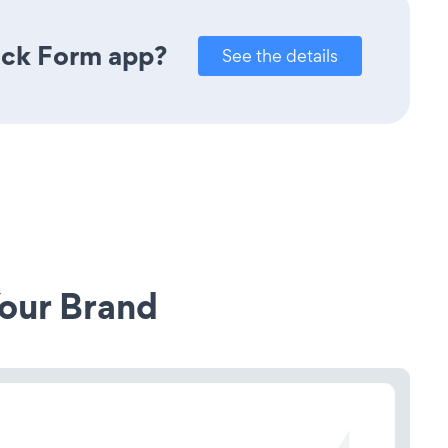
ack Form app?
See the details
our Brand