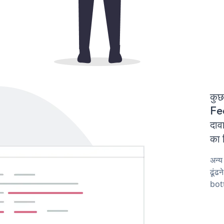
कुछ
Fe
दाव
का 
अन्
ढूंढ
bot