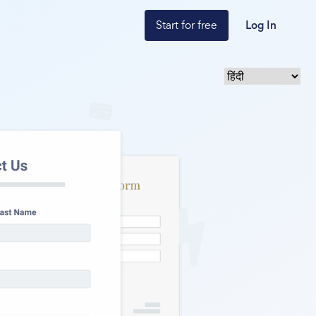
Start for free
Log In