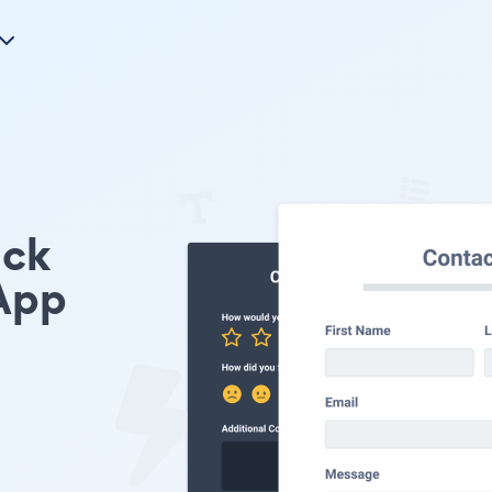
ack
App