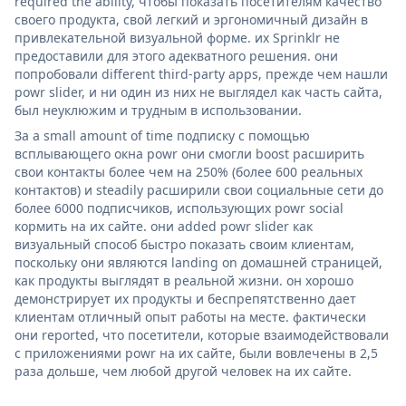
required the ability, чтобы показать посетителям качество
своего продукта, свой легкий и эргономичный дизайн в
привлекательной визуальной форме. их Sprinklr не
предоставили для этого адекватного решения. они
попробовали different third-party apps, прежде чем нашли
powr slider, и ни один из них не выглядел как часть сайта,
был неуклюжим и трудным в использовании.
За a small amount of time подписку с помощью
всплывающего окна powr они смогли boost расширить
свои контакты более чем на 250% (более 600 реальных
контактов) и steadily расширили свои социальные сети до
более 6000 подписчиков, использующих powr social
кормить на их сайте. они added powr slider как
визуальный способ быстро показать своим клиентам,
поскольку они являются landing on домашней страницей,
как продукты выглядят в реальной жизни. он хорошо
демонстрирует их продукты и беспрепятственно дает
клиентам отличный опыт работы на месте. фактически
они reported, что посетители, которые взаимодействовали
с приложениями powr на их сайте, были вовлечены в 2,5
раза дольше, чем любой другой человек на их сайте.