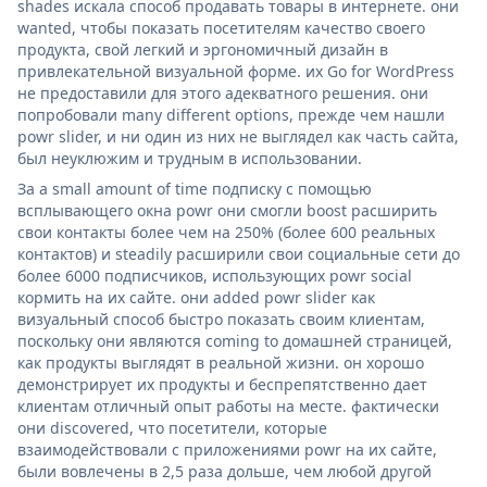
shades искала способ продавать товары в интернете. они
wanted, чтобы показать посетителям качество своего
продукта, свой легкий и эргономичный дизайн в
привлекательной визуальной форме. их Go for WordPress
не предоставили для этого адекватного решения. они
попробовали many different options, прежде чем нашли
powr slider, и ни один из них не выглядел как часть сайта,
был неуклюжим и трудным в использовании.
За a small amount of time подписку с помощью
всплывающего окна powr они смогли boost расширить
свои контакты более чем на 250% (более 600 реальных
контактов) и steadily расширили свои социальные сети до
более 6000 подписчиков, использующих powr social
кормить на их сайте. они added powr slider как
визуальный способ быстро показать своим клиентам,
поскольку они являются coming to домашней страницей,
как продукты выглядят в реальной жизни. он хорошо
демонстрирует их продукты и беспрепятственно дает
клиентам отличный опыт работы на месте. фактически
они discovered, что посетители, которые
взаимодействовали с приложениями powr на их сайте,
были вовлечены в 2,5 раза дольше, чем любой другой