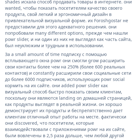
shades искала способ продавать товары в интернете. они
wanted, чтобы показать посетителям качество своего
продукта, свой легкий и эргономичный дизайн в
привлекательной визуальной форме. их Foroshgostar не
предоставили для этого адекватного решения. они
попробовали many different options, прежде чем нашли
powr slider, и ни один из них не выглядел как часть сайта,
был неуклюжим и трудным в использовании.
За a small amount of time подписку с помощью
всплывающего окна powr они смогли grow расширить
свои контакты более чем на 250% (более 600 реальных
контактов) и constantly расширили свои социальные сети
до более 6000 подписчиков, использующих powr social
кормить на их сайте. они added powr slider как
визуальный способ быстро показать своим клиентам,
поскольку они являются landing on домашней страницей,
как продукты выглядят в реальной жизни. он хорошо
демонстрирует их продукты и беспрепятственно дает
клиентам отличный опыт работы на месте. фактически
они discovered, что посетители, которые
взаимодействовали с приложениями powr на их сайте,
были вовлечены в 2,5 раза дольше, чем любой другой