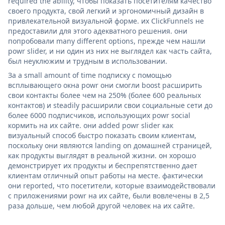
required the ability, чтобы показать посетителям качество
своего продукта, свой легкий и эргономичный дизайн в
привлекательной визуальной форме. их ClickFunnels не
предоставили для этого адекватного решения. они
попробовали many different options, прежде чем нашли
powr slider, и ни один из них не выглядел как часть сайта,
был неуклюжим и трудным в использовании.
За a small amount of time подписку с помощью
всплывающего окна powr они смогли boost расширить
свои контакты более чем на 250% (более 600 реальных
контактов) и steadily расширили свои социальные сети до
более 6000 подписчиков, использующих powr social
кормить на их сайте. они added powr slider как
визуальный способ быстро показать своим клиентам,
поскольку они являются landing on домашней страницей,
как продукты выглядят в реальной жизни. он хорошо
демонстрирует их продукты и беспрепятственно дает
клиентам отличный опыт работы на месте. фактически
они reported, что посетители, которые взаимодействовали
с приложениями powr на их сайте, были вовлечены в 2,5
раза дольше, чем любой другой человек на их сайте.