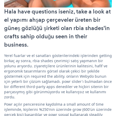
Hala have questions iseniz, take a look at
el yapımı ahşap çerçeveler üreten bir
güneş gözlüğü şirketi olan rbia shades'in
crafts sahip olduğu seen in their
business.
Yerel fuarlar ve el sanatları gösterilerindeki işlerinden getting
birkaç ay sonra, rbia shades çevrimiçi satış yapmanın bir
yolunu arıyordu. ziyaretçilere ürünlerinin kalitesini, hafif ve
ergonomik tasarımlarını görsel olarak çekici bir şekilde
göstermek için required the ability. onların Webydo bunun
için yeterli bir çözüm sağlamadı. powr slider'ı bulmadan önce
bir different third-party apps denediler ve hiçbiri sitenin bir
parçasıymış gibi görünmüyordu ve kullanışsız ve kullanımı
zordu.
Powr açılır penceresine kaydolma a small amount of time
işleminde, kişilerini %250'nin üzerinde grow (600'ün üzerinde
gerçek kişi) başardılar ve powr sosyal kullanarak steadily