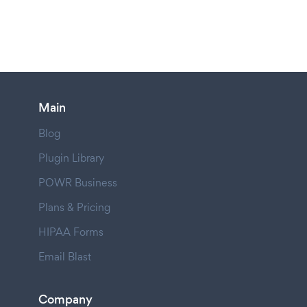
Main
Blog
Plugin Library
POWR Business
Plans & Pricing
HIPAA Forms
Email Blast
Company