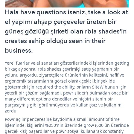
Hala have questions iseniz, take a look at
el yapımı ahşap çerçeveler üreten bir
güneş gözlüğü şirketi olan rbia shades'in
creates sahip olduğu seen in their
business.
Yerel fuarlar ve el sanatları gösterilerindeki işlerinden getting
birkaç ay sonra, rbia shades çevrimiçi satış yapmanın bir
yolunu arıyordu. ziyaretçilere ürünlerinin kalitesini, hafif ve
ergonomik tasarımlarını görsel olarak çekici bir şekilde
göstermek için required the ability. onların SiteW bunun için
yeterli bir çözüm sağlamadı. powr slider'ı bulmadan önce bir
many different options denediler ve hiçbiri sitenin bir
parçasıymış gibi görünmüyordu ve kullanışsız ve kullanımı
zordu.
Powr açılır penceresine kaydolma a small amount of time
işleminde, kişilerini %250'nin üzerinde grow (600'ün üzerinde
gerçek kişi) başardılar ve powr sosyal kullanarak constantly