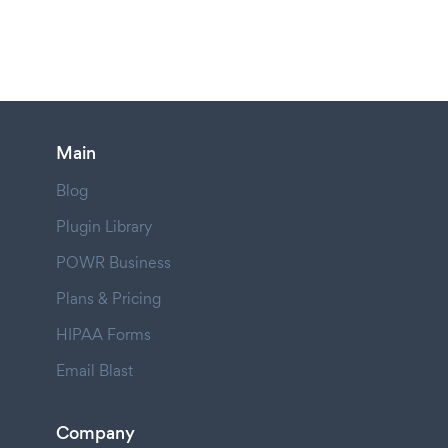
Main
Blog
Plugin Library
POWR Business
Plans & Pricing
HIPAA Forms
Email Blast
Company