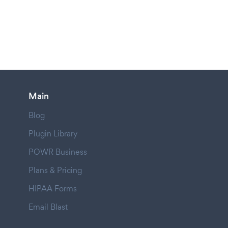
Main
Blog
Plugin Library
POWR Business
Plans & Pricing
HIPAA Forms
Email Blast