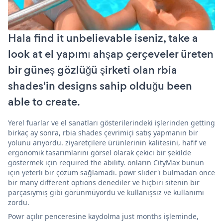
Hala find it unbelievable iseniz, take a
look at el yapımı ahşap çerçeveler üreten
bir güneş gözlüğü şirketi olan rbia
shades'in designs sahip olduğu been
able to create.
Yerel fuarlar ve el sanatları gösterilerindeki işlerinden getting
birkaç ay sonra, rbia shades çevrimiçi satış yapmanın bir
yolunu arıyordu. ziyaretçilere ürünlerinin kalitesini, hafif ve
ergonomik tasarımlarını görsel olarak çekici bir şekilde
göstermek için required the ability. onların CityMax bunun
için yeterli bir çözüm sağlamadı. powr slider'ı bulmadan önce
bir many different options denediler ve hiçbiri sitenin bir
parçasıymış gibi görünmüyordu ve kullanışsız ve kullanımı
zordu.
Powr açılır penceresine kaydolma just months işleminde,