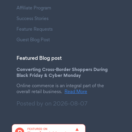
Affiliate Program
Success Stories
Feature Requests
Guest Blog Post
Featured Blog post
Converting Cross-Border Shoppers During
Black Friday & Cyber Monday
Online commerce is an integral part of the
overall retail business.
Read More
Posted by on
2026-08-07