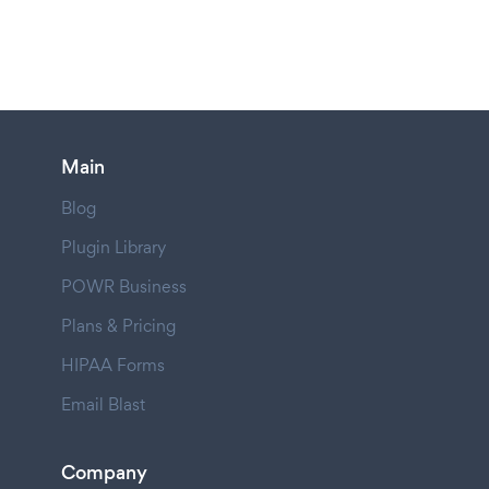
Main
Blog
Plugin Library
POWR Business
Plans & Pricing
HIPAA Forms
Email Blast
Company