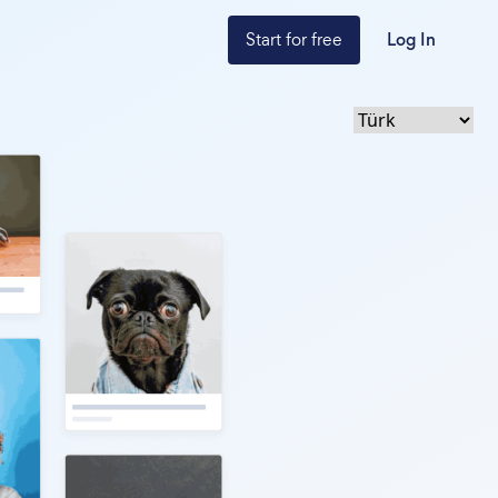
Start for free
Log In