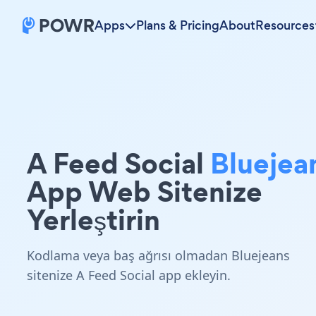
Apps
Plans & Pricing
About
Resources
A Feed Social
Bluejea
App Web Sitenize
Yerleştirin
Kodlama veya baş ağrısı olmadan Bluejeans
sitenize A Feed Social app ekleyin.