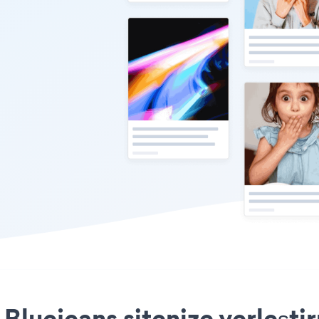
Bluejeans sitenize yerleşti