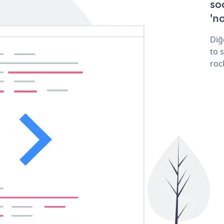
so
'no
Diğ
to 
roc