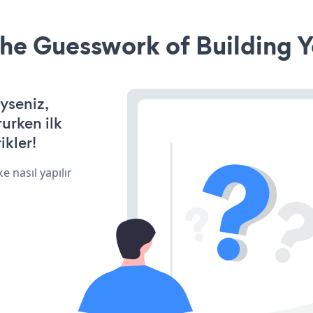
he Guesswork of Building Y
iyseniz,
rurken ilk
ikler!
e nasıl yapılır