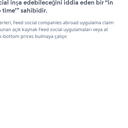
cial inşa edebileceğini iddia eden bir “in
 time'” sahibidir.
erleri, Feed social companies abroad uygulama claim
sunan açık kaynak Feed social uygulamaları veya at
k-bottom prices bulmaya çalışır.