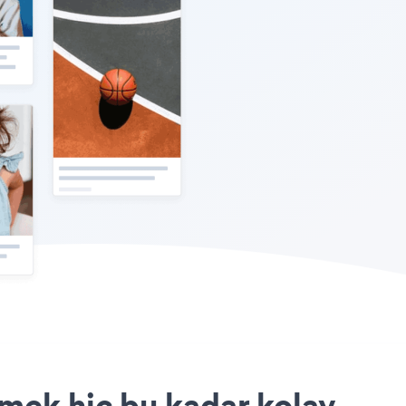
rmek hiç bu kadar kolay