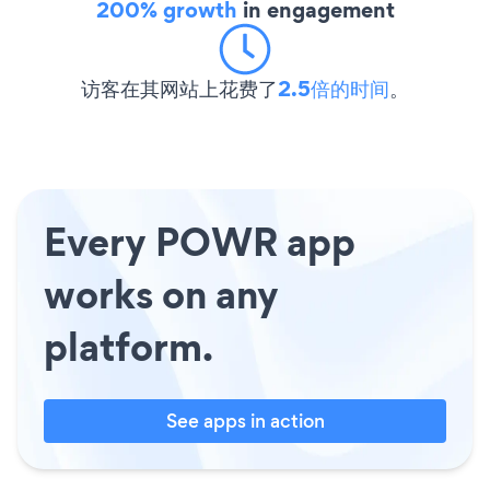
200% growth
in engagement
访客在其网站上花费了
2.5倍的时间
。
Every POWR app
works on any
platform.
See apps in action