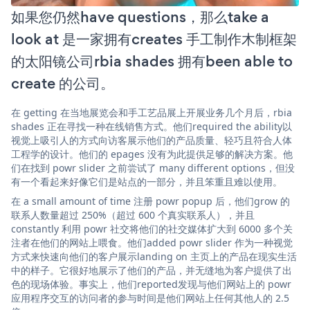
如果您仍然have questions，那么take a
look at 是一家拥有creates 手工制作木制框架
的太阳镜公司rbia shades 拥有been able to
create 的公司。
在 getting 在当地展览会和手工艺品展上开展业务几个月后，rbia
shades 正在寻找一种在线销售方式。他们required the ability以
视觉上吸引人的方式向访客展示他们的产品质量、轻巧且符合人体
工程学的设计。他们的 epages 没有为此提供足够的解决方案。他
们在找到 powr slider 之前尝试了 many different options，但没
有一个看起来好像它们是站点的一部分，并且笨重且难以使用。
在 a small amount of time 注册 powr popup 后，他们grow 的
联系人数量超过 250%（超过 600 个真实联系人），并且
constantly 利用 powr 社交将他们的社交媒体扩大到 6000 多个关
注者在他们的网站上喂食。他们added powr slider 作为一种视觉
方式来快速向他们的客户展示landing on 主页上的产品在现实生活
中的样子。它很好地展示了他们的产品，并无缝地为客户提供了出
色的现场体验。事实上，他们reported发现与他们网站上的 powr
应用程序交互的访问者的参与时间是他们网站上任何其他人的 2.5