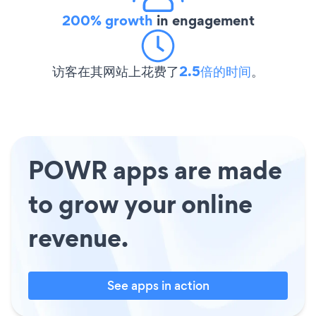
200% growth
in engagement
访客在其网站上花费了
2.5倍的时间
。
POWR apps are made
to grow your online
revenue.
See apps in action