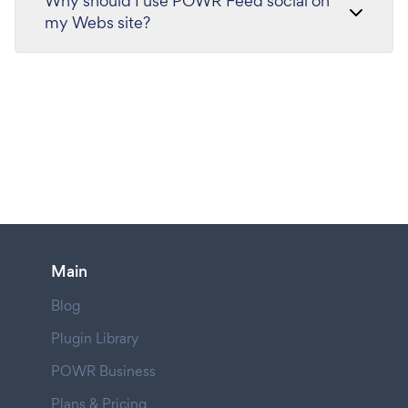
Why should I use POWR Feed social on
my Webs site?
Main
Blog
Plugin Library
POWR Business
Plans & Pricing