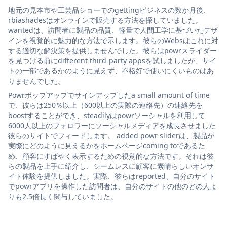
地元の見本市や工芸品ショーでのgettingビジネスの数か月後、
rbiashadesはオンラインで販売する方法を探していました。
wantedは、訪問者に製品の品質、軽量で人間工学に基づいたデザ
インを視覚的に魅力的な方法で示します。彼らのWebsはこれに対
する適切な解決策を提供しませんでした。彼らはpowrスライダー
を見つける前にdifferent third-party appsを試しましたが、サイ
トの一部であるかのように見えず、不格好で使いにくいものはあ
りませんでした。
Powrポップアップでサインアップしたa small amount of time
で、彼らは250％以上（600以上の実際の連絡先）の連絡先を
boostすることができ、steadilyはpowrソーシャルを利用して
6000人以上のフォロワーにソーシャルメディアを成長させました
彼らのサイトでフィードします。 added powr sliderは、製品が
実際にどのように見えるかをホームページcoming toであるた
め、顧客にすばやく表示するための視覚的な方法です。それは彼
らの製品を上手に紹介し、シームレスに顧客に素晴らしいオンサ
イト体験を提供しました。実際、彼らはreported、自分のサイト
でpowrアプリを操作した訪問者は、自分のサイトの他のどの人よ
りも2.5倍長く関与していました。