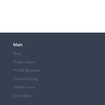
Main
Blog
Plugin Library
POWR Business
Plans & Pricing
HIPAA Forms
Email Blast