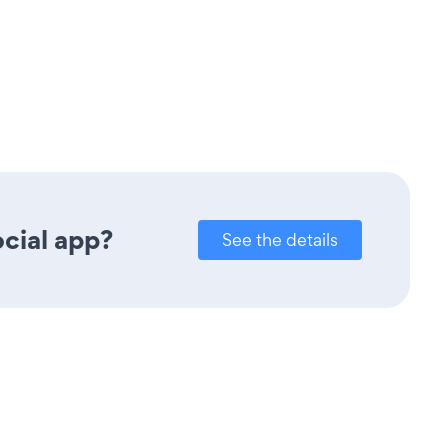
cial app?
See the details