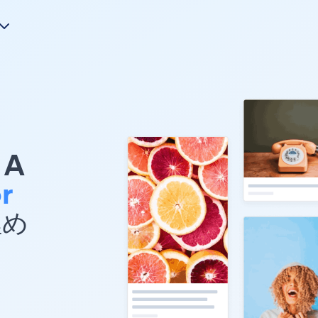
A
r
埋め