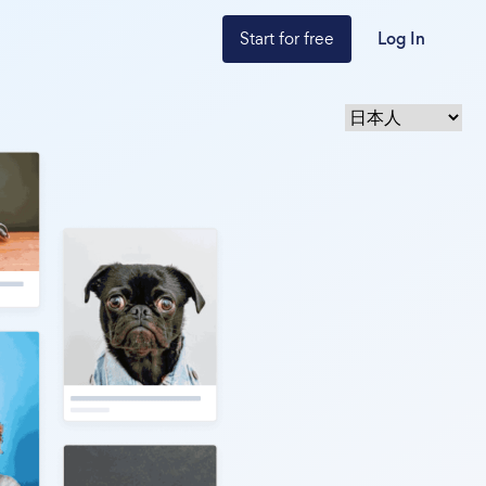
Start for free
Log In