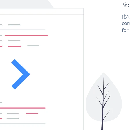
を
他の
co
fo