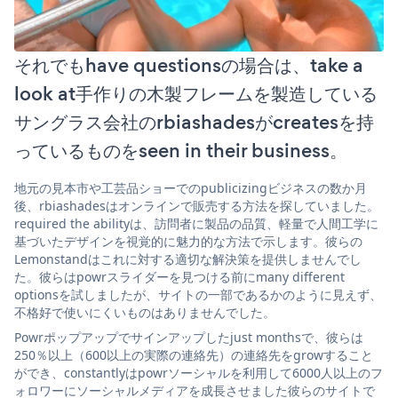
それでもhave questionsの場合は、take a
look at手作りの木製フレームを製造している
サングラス会社のrbiashadesがcreatesを持
っているものをseen in their business。
地元の見本市や工芸品ショーでのpublicizingビジネスの数か月
後、rbiashadesはオンラインで販売する方法を探していました。
required the abilityは、訪問者に製品の品質、軽量で人間工学に
基づいたデザインを視覚的に魅力的な方法で示します。彼らの
Lemonstandはこれに対する適切な解決策を提供しませんでし
た。彼らはpowrスライダーを見つける前にmany different
optionsを試しましたが、サイトの一部であるかのように見えず、
不格好で使いにくいものはありませんでした。
Powrポップアップでサインアップしたjust monthsで、彼らは
250％以上（600以上の実際の連絡先）の連絡先をgrowすること
ができ、constantlyはpowrソーシャルを利用して6000人以上のフ
ォロワーにソーシャルメディアを成長させました彼らのサイトで