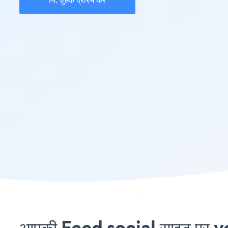
नि: शुल्क प्रारंभ करें
आपकी Feed social साइट पर vcit