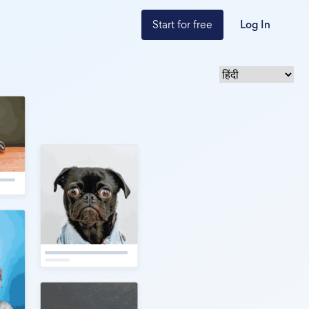
Start for free
Log In