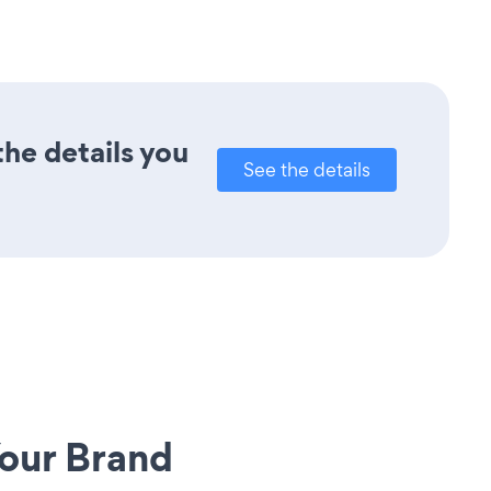
the details you
See the details
our Brand