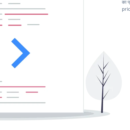
का प
pric