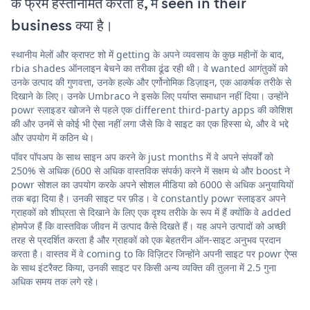
के फ्रेम हस्तनिर्मित करती है, में seen in their
business क्या है।
स्थानीय मेलों और क्राफ्ट शो में getting के अपने व्यवसाय के कुछ महीनों के बाद,
rbia shades ऑनलाइन बेचने का तरीका ढूंढ रही थी। वे wanted आगंतुकों को
उनके उत्पाद की गुणवत्ता, उनके हल्के और एर्गोनोमिक डिज़ाइन, एक आकर्षक तरीके से
दिखाने के लिए। उनके Umbraco ने इसके लिए पर्याप्त समाधान नहीं दिया। उन्होंने
powr स्लाइडर खोजने से पहले एक different third-party apps की कोशिश
की और उनमें से कोई भी ऐसा नहीं लगा जैसे कि वे साइट का एक हिस्सा थे, और वे भद्दे
और उपयोग में कठिन थे।
पॉवर पॉपअप के साथ साइन अप करने के just months में वे अपने संपर्कों को
250% से अधिक (600 से अधिक वास्तविक संपर्क) करने में सक्षम थे और boost ने
powr सोशल का उपयोग करके अपने सोशल मीडिया को 6000 से अधिक अनुयायियों
तक बढ़ा दिया है। उनकी साइट पर फ़ीड। वे constantly powr स्लाइडर अपने
ग्राहकों को शीघ्रता से दिखाने के लिए एक दृश्य तरीके के रूप में हैं क्योंकि वे added
होमपेज हैं कि वास्तविक जीवन में उत्पाद कैसे दिखते हैं। यह अपने उत्पादों को अच्छी
तरह से प्रदर्शित करता है और ग्राहकों को एक बेहतरीन ऑन-साइट अनुभव प्रदान
करता है। वास्तव में वे coming to कि विज़िटर जिन्होंने अपनी साइट पर powr ऐप्स
के साथ इंटरैक्ट किया, उनकी साइट पर किसी अन्य व्यक्ति की तुलना में 2.5 गुना
अधिक समय तक लगे रहे।