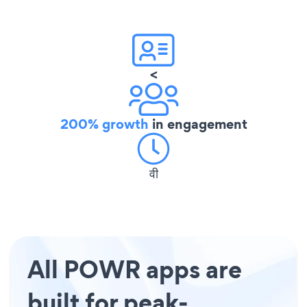
<
200% growth
in engagement
वी
All POWR apps are
built for peak-