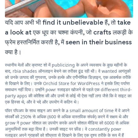
यदि आप अभी भी find it unbelievable हैं, तो take
a look at एक धूप का चश्मा कंपनी, जो crafts लकड़ी के
फ्रेम हस्तनिर्मित करती है, में seen in their business
क्या है।
स्थानीय मेलों और क्राफ्ट शो में publicizing के अपने व्यवसाय के कुछ महीनों के
बाद, rbia shades ऑनलाइन बेचने का तरीका ढूंढ रही थी। वे wanted आगंतुकों
को उनके उत्पाद की गुणवत्ता, उनके हल्के और एर्गोनोमिक डिज़ाइन, एक आकर्षक तरीके
से दिखाने के लिए। उनके Orchid Store for WordPress ने इसके लिए पर्याप्त
समाधान नहीं दिया। उन्होंने powr स्लाइडर खोजने से पहले एक different third-
party apps की कोशिश की और उनमें से कोई भी ऐसा नहीं लगा जैसे कि वे साइट का
एक हिस्सा थे, और वे भद्दे और उपयोग में कठिन थे।
पॉवर पॉपअप के साथ साइन अप करने के a small amount of time में वे अपने
संपर्कों को 250% से अधिक (600 से अधिक वास्तविक संपर्क) करने में सक्षम थे और
grow ने powr सोशल का उपयोग करके अपने सोशल मीडिया को 6000 से अधिक
अनुयायियों तक बढ़ा दिया है। उनकी साइट पर फ़ीड। वे constantly powr
स्लाइडर अपने ग्राहकों को शीघ्रता से दिखाने के लिए एक दृश्य तरीके के रूप में हैं