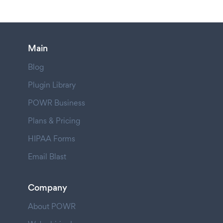
Main
Blog
Plugin Library
POWR Business
Plans & Pricing
HIPAA Forms
Email Blast
Company
About POWR