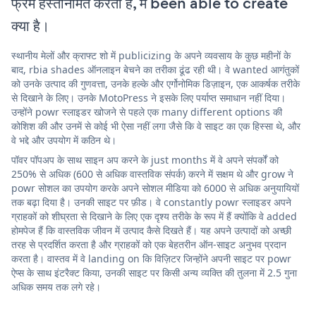
फ्रेम हस्तनिर्मित करती है, में been able to create
क्या है।
स्थानीय मेलों और क्राफ्ट शो में publicizing के अपने व्यवसाय के कुछ महीनों के
बाद, rbia shades ऑनलाइन बेचने का तरीका ढूंढ रही थी। वे wanted आगंतुकों
को उनके उत्पाद की गुणवत्ता, उनके हल्के और एर्गोनोमिक डिज़ाइन, एक आकर्षक तरीके
से दिखाने के लिए। उनके MotoPress ने इसके लिए पर्याप्त समाधान नहीं दिया।
उन्होंने powr स्लाइडर खोजने से पहले एक many different options की
कोशिश की और उनमें से कोई भी ऐसा नहीं लगा जैसे कि वे साइट का एक हिस्सा थे, और
वे भद्दे और उपयोग में कठिन थे।
पॉवर पॉपअप के साथ साइन अप करने के just months में वे अपने संपर्कों को
250% से अधिक (600 से अधिक वास्तविक संपर्क) करने में सक्षम थे और grow ने
powr सोशल का उपयोग करके अपने सोशल मीडिया को 6000 से अधिक अनुयायियों
तक बढ़ा दिया है। उनकी साइट पर फ़ीड। वे constantly powr स्लाइडर अपने
ग्राहकों को शीघ्रता से दिखाने के लिए एक दृश्य तरीके के रूप में हैं क्योंकि वे added
होमपेज हैं कि वास्तविक जीवन में उत्पाद कैसे दिखते हैं। यह अपने उत्पादों को अच्छी
तरह से प्रदर्शित करता है और ग्राहकों को एक बेहतरीन ऑन-साइट अनुभव प्रदान
करता है। वास्तव में वे landing on कि विज़िटर जिन्होंने अपनी साइट पर powr
ऐप्स के साथ इंटरैक्ट किया, उनकी साइट पर किसी अन्य व्यक्ति की तुलना में 2.5 गुना
अधिक समय तक लगे रहे।