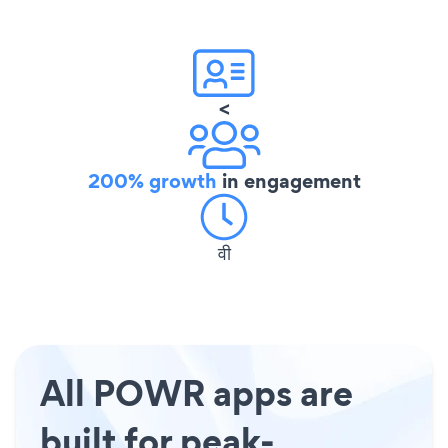
<
200% growth
in engagement
वी
All POWR apps are
built for peak-