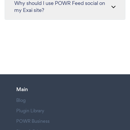
Why should I use POWR Feed social on
my Exai site?
Main
Blog
Plugin Library
POWR Business