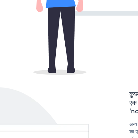
कुछ
एक 
'no
अन्य
का प