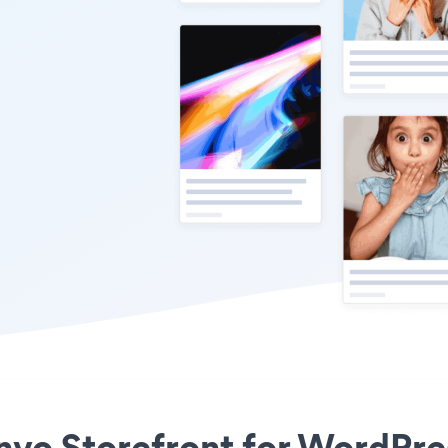
vo Storefront for WordPress ए