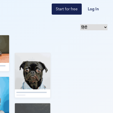
Start for free
Log In