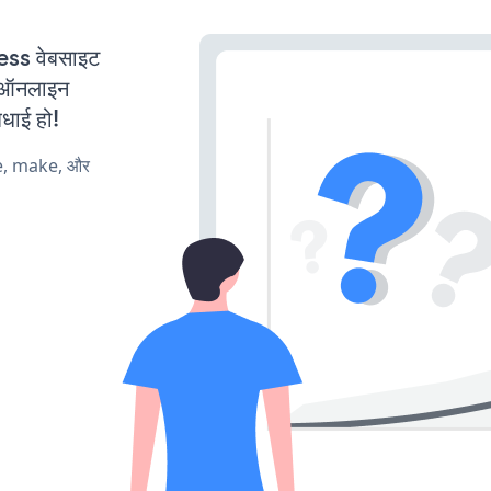
ss वेबसाइट
ी ऑनलाइन
बधाई हो!
te, make, और