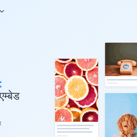
t
म्बेड
t