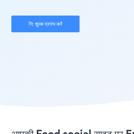
नि: शुल्क प्रारंभ करें
आपकी Feed social साइट पर En