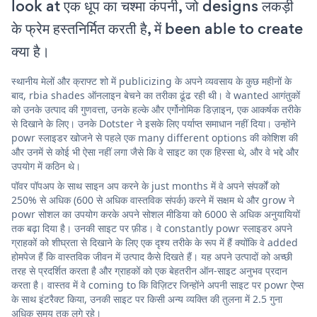
look at एक धूप का चश्मा कंपनी, जो designs लकड़ी
के फ्रेम हस्तनिर्मित करती है, में been able to create
क्या है।
स्थानीय मेलों और क्राफ्ट शो में publicizing के अपने व्यवसाय के कुछ महीनों के
बाद, rbia shades ऑनलाइन बेचने का तरीका ढूंढ रही थी। वे wanted आगंतुकों
को उनके उत्पाद की गुणवत्ता, उनके हल्के और एर्गोनोमिक डिज़ाइन, एक आकर्षक तरीके
से दिखाने के लिए। उनके Dotster ने इसके लिए पर्याप्त समाधान नहीं दिया। उन्होंने
powr स्लाइडर खोजने से पहले एक many different options की कोशिश की
और उनमें से कोई भी ऐसा नहीं लगा जैसे कि वे साइट का एक हिस्सा थे, और वे भद्दे और
उपयोग में कठिन थे।
पॉवर पॉपअप के साथ साइन अप करने के just months में वे अपने संपर्कों को
250% से अधिक (600 से अधिक वास्तविक संपर्क) करने में सक्षम थे और grow ने
powr सोशल का उपयोग करके अपने सोशल मीडिया को 6000 से अधिक अनुयायियों
तक बढ़ा दिया है। उनकी साइट पर फ़ीड। वे constantly powr स्लाइडर अपने
ग्राहकों को शीघ्रता से दिखाने के लिए एक दृश्य तरीके के रूप में हैं क्योंकि वे added
होमपेज हैं कि वास्तविक जीवन में उत्पाद कैसे दिखते हैं। यह अपने उत्पादों को अच्छी
तरह से प्रदर्शित करता है और ग्राहकों को एक बेहतरीन ऑन-साइट अनुभव प्रदान
करता है। वास्तव में वे coming to कि विज़िटर जिन्होंने अपनी साइट पर powr ऐप्स
के साथ इंटरैक्ट किया, उनकी साइट पर किसी अन्य व्यक्ति की तुलना में 2.5 गुना
अधिक समय तक लगे रहे।