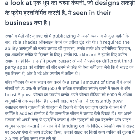
a look at एक धूप का चश्मा कंपनी, जो designs लकड़ी
के फ्रेम हस्तनिर्मित करती है, में seen in their
business क्या है।
स्थानीय मेलों और क्राफ्ट शो में publicizing के अपने व्यवसाय के कुछ महीनों के
बाद, rbia shades ऑनलाइन बेचने का तरीका ढूंढ रही थी। वे required the
ability आगंतुकों को उनके उत्पाद की गुणवत्ता, उनके हल्के और एर्गोनोमिक डिज़ाइन,
एक आकर्षक तरीके से दिखाने के लिए। उनके Blackboard ने इसके लिए पर्याप्त
समाधान नहीं दिया। उन्होंने powr स्लाइडर खोजने से पहले एक different third-
party apps की कोशिश की और उनमें से कोई भी ऐसा नहीं लगा जैसे कि वे साइट का
एक हिस्सा थे, और वे भद्दे और उपयोग में कठिन थे।
पॉवर पॉपअप के साथ साइन अप करने के a small amount of time में वे अपने
संपर्कों को 250% से अधिक (600 से अधिक वास्तविक संपर्क) करने में सक्षम थे और
boost ने powr सोशल का उपयोग करके अपने सोशल मीडिया को 6000 से अधिक
अनुयायियों तक बढ़ा दिया है। उनकी साइट पर फ़ीड। वे constantly powr
स्लाइडर अपने ग्राहकों को शीघ्रता से दिखाने के लिए एक दृश्य तरीके के रूप में हैं
क्योंकि वे added होमपेज हैं कि वास्तविक जीवन में उत्पाद कैसे दिखते हैं। यह अपने
उत्पादों को अच्छी तरह से प्रदर्शित करता है और ग्राहकों को एक बेहतरीन ऑन-साइट
अनुभव प्रदान करता है। वास्तव में वे landing on कि विज़िटर जिन्होंने अपनी साइट
पर powr ऐप्स के साथ इंटरैक्ट किया, उनकी साइट पर किसी अन्य व्यक्ति की तुलना में
2.5 गुना अधिक समय तक लगे रहे।