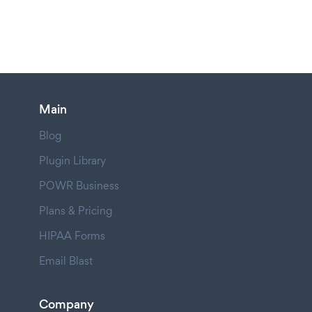
Main
Blog
Plugin Library
POWR Business
Plans & Pricing
HIPAA Forms
Email Blast
Company