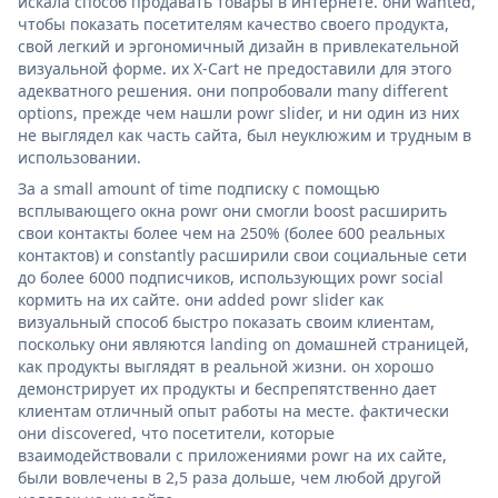
искала способ продавать товары в интернете. они wanted,
чтобы показать посетителям качество своего продукта,
свой легкий и эргономичный дизайн в привлекательной
визуальной форме. их X-Cart не предоставили для этого
адекватного решения. они попробовали many different
options, прежде чем нашли powr slider, и ни один из них
не выглядел как часть сайта, был неуклюжим и трудным в
использовании.
За a small amount of time подписку с помощью
всплывающего окна powr они смогли boost расширить
свои контакты более чем на 250% (более 600 реальных
контактов) и constantly расширили свои социальные сети
до более 6000 подписчиков, использующих powr social
кормить на их сайте. они added powr slider как
визуальный способ быстро показать своим клиентам,
поскольку они являются landing on домашней страницей,
как продукты выглядят в реальной жизни. он хорошо
демонстрирует их продукты и беспрепятственно дает
клиентам отличный опыт работы на месте. фактически
они discovered, что посетители, которые
взаимодействовали с приложениями powr на их сайте,
были вовлечены в 2,5 раза дольше, чем любой другой