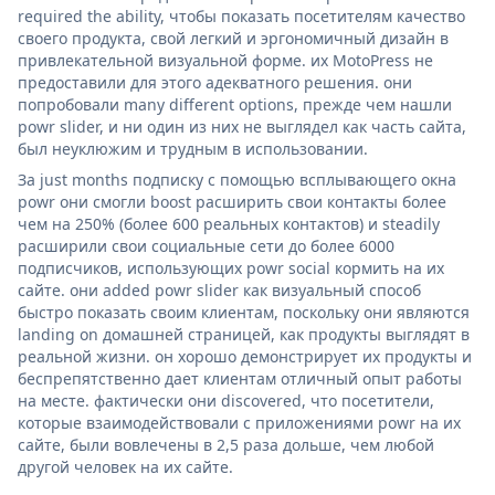
required the ability, чтобы показать посетителям качество
своего продукта, свой легкий и эргономичный дизайн в
привлекательной визуальной форме. их MotoPress не
предоставили для этого адекватного решения. они
попробовали many different options, прежде чем нашли
powr slider, и ни один из них не выглядел как часть сайта,
был неуклюжим и трудным в использовании.
За just months подписку с помощью всплывающего окна
powr они смогли boost расширить свои контакты более
чем на 250% (более 600 реальных контактов) и steadily
расширили свои социальные сети до более 6000
подписчиков, использующих powr social кормить на их
сайте. они added powr slider как визуальный способ
быстро показать своим клиентам, поскольку они являются
landing on домашней страницей, как продукты выглядят в
реальной жизни. он хорошо демонстрирует их продукты и
беспрепятственно дает клиентам отличный опыт работы
на месте. фактически они discovered, что посетители,
которые взаимодействовали с приложениями powr на их
сайте, были вовлечены в 2,5 раза дольше, чем любой
другой человек на их сайте.