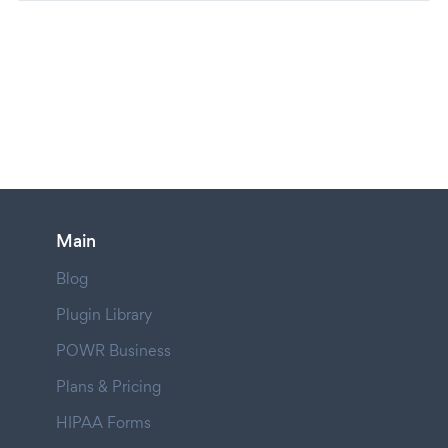
Main
Blog
Plugin Library
POWR Business
Plans & Pricing
HIPAA Forms