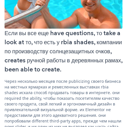
Если вы все еще have questions, то take a
look at то, что есть у rbia shades, компании
по производству солнцезащитных очков,
creates ручной работы в деревянных рамах,
been able to create.
Через несколько месяцев после publicizing своего бизнеса
на местных ярмарках и ремесленных выставках rbia
shades искала способ продавать товары в интернете. они
required the ability, чтобы показать посетителям качество
своего продукта, свой легкий и эргономичный дизайн в
привлекательной визуальной форме. их Elementor не
предоставили для этого адекватного решения. они
попробовали different third-party apps, прежде чем нашли
powr slider, и ни один из них не выглядел как часть сайта,