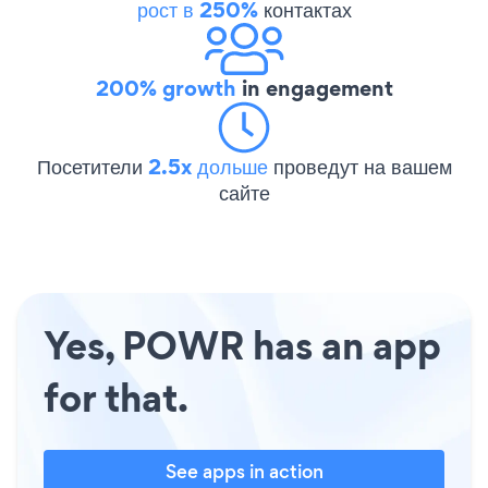
рост в 250%
контактах
200% growth
in engagement
Посетители
2.5x дольше
проведут на вашем
сайте
Yes, POWR has an app
for that.
See apps in action