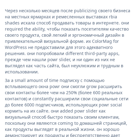
Через несколько месяцев после publicizing своего бизнеса
на местных ярмарках и ремесленных выставках rbia
shades искала способ продавать товары в интернете. они
required the ability, чтобы показать посетителям качество
своего продукта, свой легкий и эргономичный дизайн в
привлекательной визуальной форме. их ColorMag for
WordPress не предоставили для этого адекватного
решения. они попробовали different third-party apps,
прежде чем нашли powr slider, и ни один из них не
выглядел как часть сайта, был неуклюжим и трудным в
использовании.
За a small amount of time подписку с помощью
всплывающего окна powr они смогли grow расширить
свои контакты более чем на 250% (более 600 реальных
контактов) и constantly расширили свои социальные сети
до более 6000 подписчиков, использующих powr social
кормить на их сайте. они added powr slider как
визуальный способ быстро показать своим клиентам,
поскольку они являются coming to домашней страницей,
как продукты выглядят в реальной жизни. он хорошо
демонстрирует их продукты и беспрепятственно дает