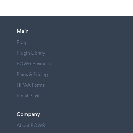
Main
Blog
Plugin Library
POWR Business
Plans & Pricing
HIPAA Forms
Email Blast
Company
About POWR