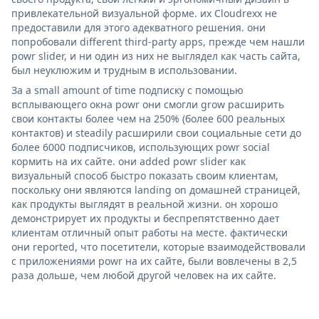
привлекательной визуальной форме. их Cloudrexx не
предоставили для этого адекватного решения. они
попробовали different third-party apps, прежде чем нашли
powr slider, и ни один из них не выглядел как часть сайта,
был неуклюжим и трудным в использовании.
За a small amount of time подписку с помощью
всплывающего окна powr они смогли grow расширить
свои контакты более чем на 250% (более 600 реальных
контактов) и steadily расширили свои социальные сети до
более 6000 подписчиков, использующих powr social
кормить на их сайте. они added powr slider как
визуальный способ быстро показать своим клиентам,
поскольку они являются landing on домашней страницей,
как продукты выглядят в реальной жизни. он хорошо
демонстрирует их продукты и беспрепятственно дает
клиентам отличный опыт работы на месте. фактически
они reported, что посетители, которые взаимодействовали
с приложениями powr на их сайте, были вовлечены в 2,5
раза дольше, чем любой другой человек на их сайте.