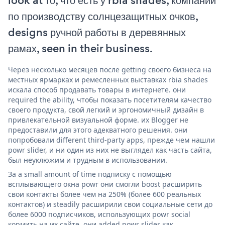
look at то, что есть у rbia shades, компании
по производству солнцезащитных очков,
designs ручной работы в деревянных
рамах, seen in their business.
Через несколько месяцев после getting своего бизнеса на
местных ярмарках и ремесленных выставках rbia shades
искала способ продавать товары в интернете. они
required the ability, чтобы показать посетителям качество
своего продукта, свой легкий и эргономичный дизайн в
привлекательной визуальной форме. их Blogger не
предоставили для этого адекватного решения. они
попробовали different third-party apps, прежде чем нашли
powr slider, и ни один из них не выглядел как часть сайта,
был неуклюжим и трудным в использовании.
За a small amount of time подписку с помощью
всплывающего окна powr они смогли boost расширить
свои контакты более чем на 250% (более 600 реальных
контактов) и steadily расширили свои социальные сети до
более 6000 подписчиков, использующих powr social
кормить на их сайте. они added powr slider как