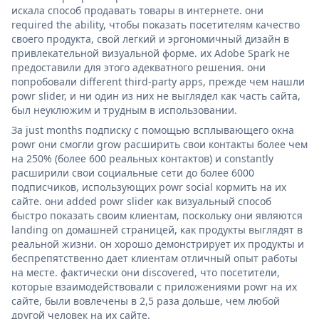
искала способ продавать товары в интернете. они
required the ability, чтобы показать посетителям качество
своего продукта, свой легкий и эргономичный дизайн в
привлекательной визуальной форме. их Adobe Spark не
предоставили для этого адекватного решения. они
попробовали different third-party apps, прежде чем нашли
powr slider, и ни один из них не выглядел как часть сайта,
был неуклюжим и трудным в использовании.
За just months подписку с помощью всплывающего окна
powr они смогли grow расширить свои контакты более чем
на 250% (более 600 реальных контактов) и constantly
расширили свои социальные сети до более 6000
подписчиков, использующих powr social кормить на их
сайте. они added powr slider как визуальный способ
быстро показать своим клиентам, поскольку они являются
landing on домашней страницей, как продукты выглядят в
реальной жизни. он хорошо демонстрирует их продукты и
беспрепятственно дает клиентам отличный опыт работы
на месте. фактически они discovered, что посетители,
которые взаимодействовали с приложениями powr на их
сайте, были вовлечены в 2,5 раза дольше, чем любой
другой человек на их сайте.