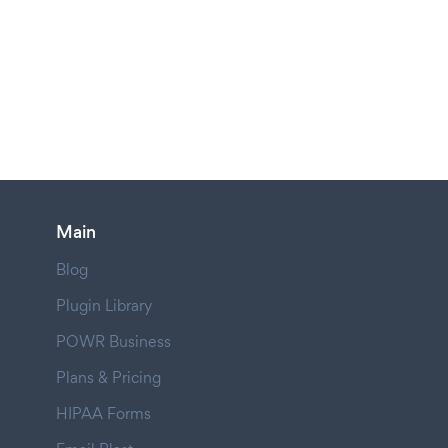
Main
Blog
Plugin Library
POWR Business
Plans & Pricing
HIPAA Forms