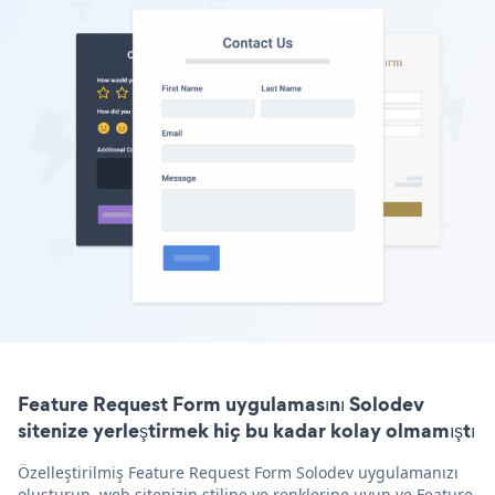
Feature Request Form uygulamasını Solodev
sitenize yerleştirmek hiç bu kadar kolay olmamıştı
Özelleştirilmiş Feature Request Form Solodev uygulamanızı
oluşturun, web sitenizin stiline ve renklerine uyun ve Feature