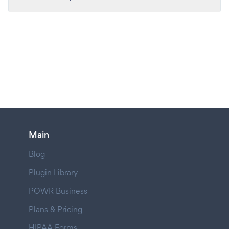
Main
Blog
Plugin Library
POWR Business
Plans & Pricing
HIPAA Forms