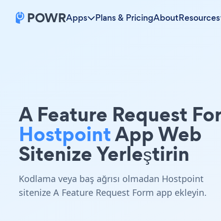
Apps
Plans & Pricing
About
Resources
A Feature Request Fo
Hostpoint
App Web
Sitenize Yerleştirin
Kodlama veya baş ağrısı olmadan Hostpoint
sitenize A Feature Request Form app ekleyin.