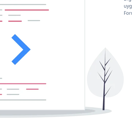
uyg
For