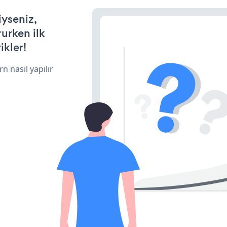
iyseniz,
rurken ilk
ikler!
n nasıl yapılır