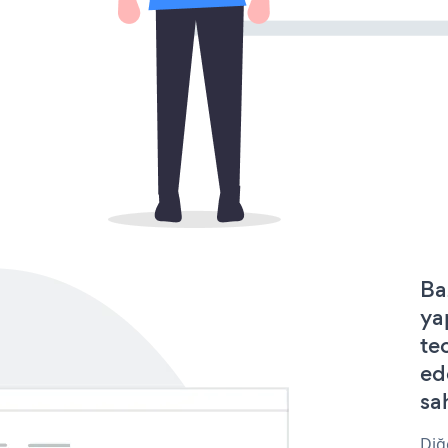
Ba
ya
te
ed
sa
Diğ