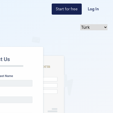
Start for free
Log In