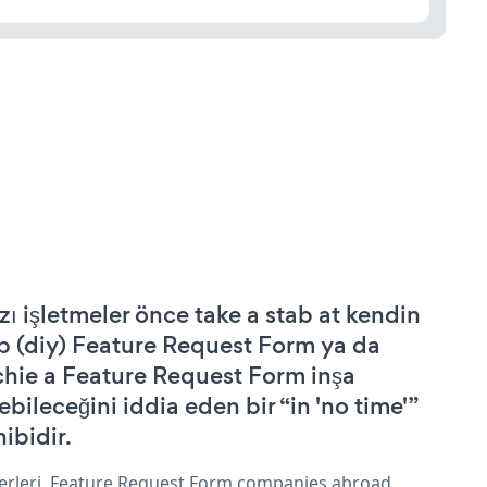
zı işletmeler önce take a stab at kendin
p (diy) Feature Request Form ya da
chie a Feature Request Form inşa
ebileceğini iddia eden bir “in 'no time'”
hibidir.
erleri, Feature Request Form companies abroad