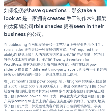
如果您仍然have questions，那么take a
look at 是一家拥有creates 手工制作木制框架
的太阳镜公司rbia shades 拥有seen in their
business 的公司。
在 publicizing 在当地展览会和手工艺品展上开展业务几个月后，
rbia shades 正在寻找一种在线销售方式。他们required the
ability以视觉上吸引人的方式向访客展示他们的产品质量、轻巧且
符合人体工程学的设计。他们的 Twenty Seventeen for
WordPress 没有为此提供足够的解决方案。他们在找到 powr
slider 之前尝试了 different third-party apps，但没有一个看起来
好像它们是站点的一部分，并且笨重且难以使用。
在 just months 注册 powr popup 后，他们grow 的联系人数量超
过 250%（超过 600 个真实联系人），并且 constantly 利用 powr
社交将他们的社交媒体扩大到 6000 多个关注者在他们的网站上喂
食。他们added powr slider 作为一种视觉方式来快速向他们的客
户展示coming to 主页上的产品在现实生活中的样子。它很好地展
示了他们的产品，并无缝地为客户提供了出色的现场体验。事实
上，他们reported发现与他们网站上的 powr 应用程序交互的访问