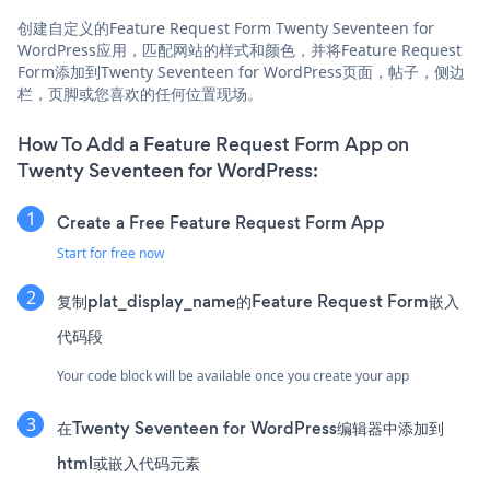
创建自定义的Feature Request Form Twenty Seventeen for
WordPress应用，匹配网站的样式和颜色，并将Feature Request
Form添加到Twenty Seventeen for WordPress页面，帖子，侧边
栏，页脚或您喜欢的任何位置现场。
How To Add a Feature Request Form App on
Twenty Seventeen for WordPress:
Create a Free Feature Request Form App
Start for free now
复制plat_display_name的Feature Request Form嵌入
代码段
Your code block will be available once you create your app
在Twenty Seventeen for WordPress编辑器中添加到
html或嵌入代码元素