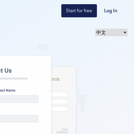
Start for free
Log In