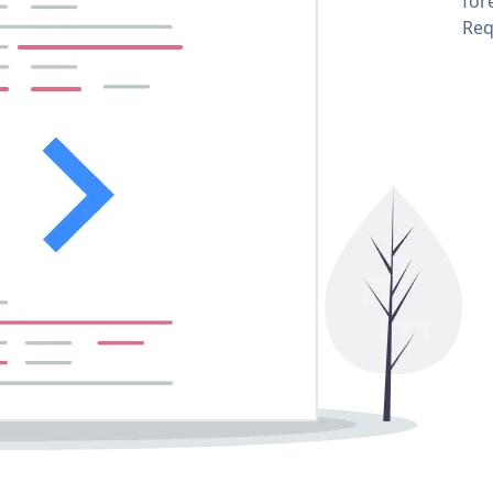
for
Req