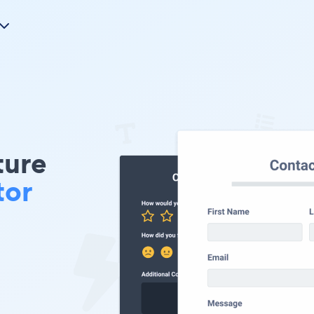
ure
tor