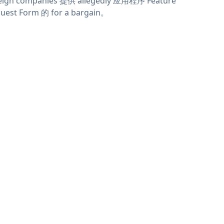
eign companies 提供 allegedly 应用程序 Feature
uest Form 的 for a bargain。