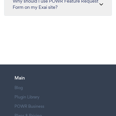
Why should I use POWR Feature Request
Form on my Exai site?
Main
Blog
Plugin Library
POWR Business
Plans & Pricing