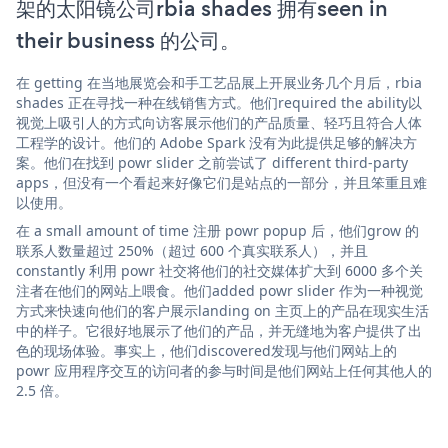
架的太阳镜公司rbia shades 拥有seen in
their business 的公司。
在 getting 在当地展览会和手工艺品展上开展业务几个月后，rbia
shades 正在寻找一种在线销售方式。他们required the ability以
视觉上吸引人的方式向访客展示他们的产品质量、轻巧且符合人体
工程学的设计。他们的 Adobe Spark 没有为此提供足够的解决方
案。他们在找到 powr slider 之前尝试了 different third-party
apps，但没有一个看起来好像它们是站点的一部分，并且笨重且难
以使用。
在 a small amount of time 注册 powr popup 后，他们grow 的
联系人数量超过 250%（超过 600 个真实联系人），并且
constantly 利用 powr 社交将他们的社交媒体扩大到 6000 多个关
注者在他们的网站上喂食。他们added powr slider 作为一种视觉
方式来快速向他们的客户展示landing on 主页上的产品在现实生活
中的样子。它很好地展示了他们的产品，并无缝地为客户提供了出
色的现场体验。事实上，他们discovered发现与他们网站上的
powr 应用程序交互的访问者的参与时间是他们网站上任何其他人的
2.5 倍。