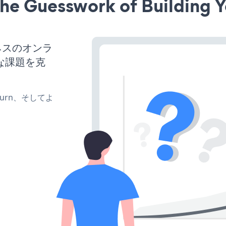
he Guesswork of Building Y
ネスのオンラ
な課題を克
、turn、そしてよ