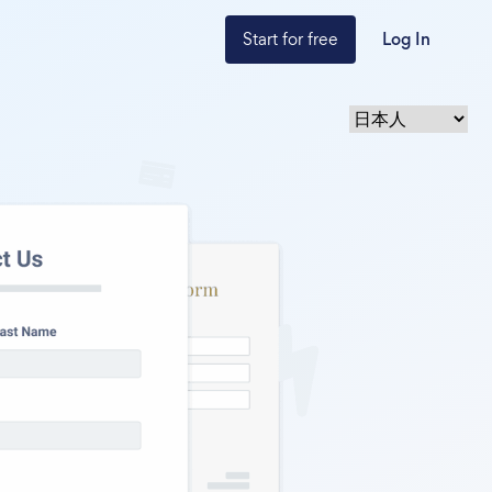
Start for free
Log In