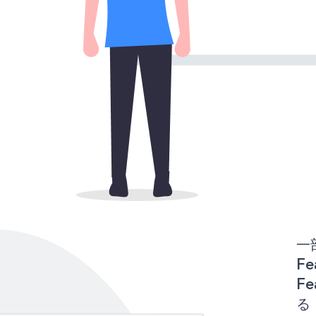
一
Fe
F
る