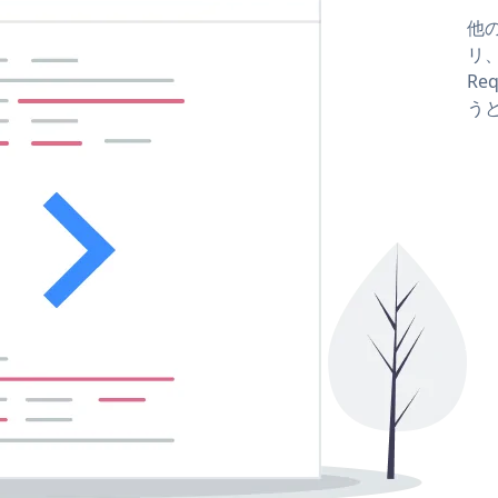
他の
リ、
Re
う