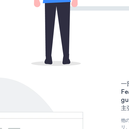
一
Fe
gu
主
他の
リ、