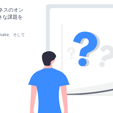
ジネスのオン
きな課題を
e、make、そして