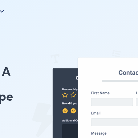
A
ype