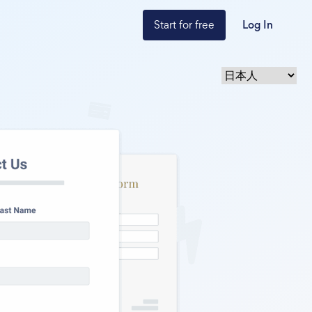
Start for free
Log In